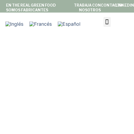
EN THE REAL GREEN FOOD
TRABAJA CON
CONTACTO
LINKEDIN
SOMOS FABRICANTES
NOSOTROS
NOSOTROS
PRIVATE LABEL
MARC
PRODUCTOS
SOSTENIBILIDAD&COMPR
NOTICIAS & PRENSA