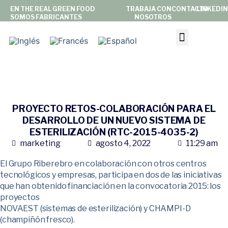
EN THE REAL GREEN FOOD
TRABAJA CON
CONTACTO
LINKEDIN
SOMOS FABRICANTES
NOSOTROS
NOSOTROS
PRIVATE LABEL
MARC
PRODUCTOS
SOSTENIBILIDAD&COMPR
PROYECTO RETOS-COLABORACIÓN PARA EL
NOTICIAS & PRENSA
DESARROLLO DE UN NUEVO SISTEMA DE
ESTERILIZACIÓN (RTC-2015-4035-2)
marketing
agosto 4, 2022
11:29 am
El Grupo Riberebro en colaboración con otros centros
tecnológicos y empresas, participa en dos de las iniciativas
que han obtenido financiación en la convocatoria 2015: los
proyectos
NOVAEST (sistemas de esterilización) y CHAMPI-D
(champiñón fresco).