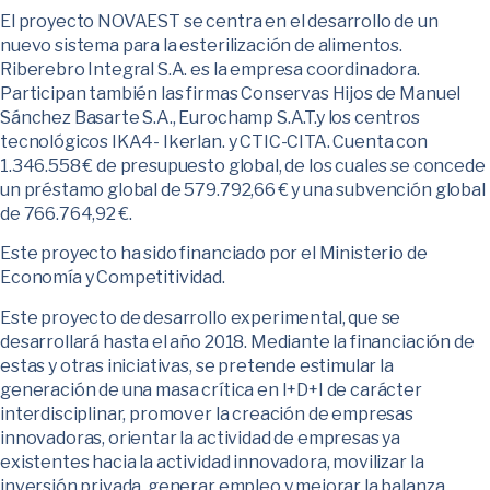
El proyecto NOVAEST se centra en el desarrollo de un
nuevo sistema para la esterilización de alimentos.
Riberebro Integral S.A. es la empresa coordinadora.
Participan también las firmas Conservas Hijos de Manuel
Sánchez Basarte S.A., Eurochamp S.A.T.y los centros
tecnológicos IKA4- Ikerlan. y CTIC-CITA. Cuenta con
1.346.558 € de presupuesto global, de los cuales se concede
un préstamo global de 579.792,66 € y una subvención global
de 766.764,92 €.
Este proyecto ha sido financiado por el Ministerio de
Economía y Competitividad.
Este proyecto de desarrollo experimental, que se
desarrollará hasta el año 2018. Mediante la financiación de
estas y otras iniciativas, se pretende estimular la
generación de una masa crítica en I+D+I de carácter
interdisciplinar, promover la creación de empresas
innovadoras, orientar la actividad de empresas ya
existentes hacia la actividad innovadora, movilizar la
inversión privada, generar empleo y mejorar la balanza