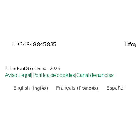
+34 948 845 835
info
The Real Green Food – 2025
Aviso Legal
|
Política de cookies
|
Canal denuncias
English
(
Inglés
)
Français
(
Francés
)
Español